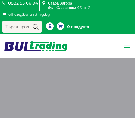
0882 55 66 94
Стара Загора
бул. Славянски 45 ет. 3
office@bultrading.bg
Търсене
за:

0 продукта