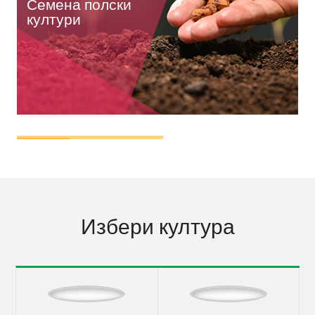
Семена полски
култури
Семена
зеленчуци
Избери култура