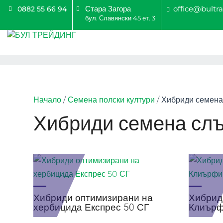
Стара Загора
office@bultr
0882 55 66 94
бул. Славянски 45 ет. 3
Начало
/
Семена полски култури
/ Хибриди семена
Хибриди семена сл
Хибриди оптимизирани на
Хибрид
хербицида Експрес 50 СГ
Клиър