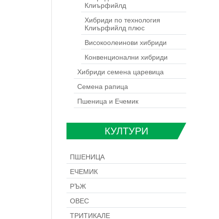
Клиърфийлд
Хибриди по технология
Клиърфийлд плюс
Високоолеинови хибриди
Конвенционални хибриди
Хибриди семена царевица
Семена рапица
Пшеница и Ечемик
КУЛТУРИ
ПШЕНИЦА
ЕЧЕМИК
РЪЖ
ОВЕС
ТРИТИКАЛЕ