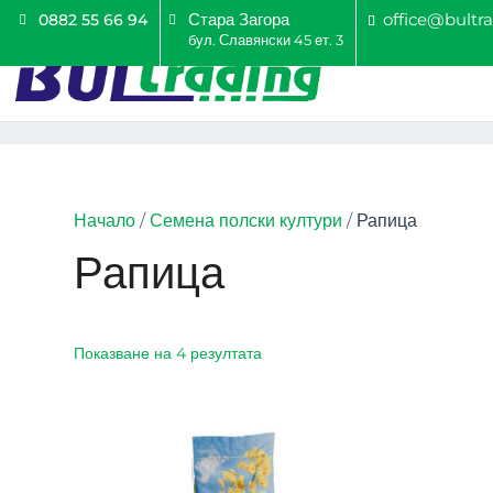
Стара Загора
office@bultr
0882 55 66 94
бул. Славянски 45 ет. 3
Начало
/
Семена полски култури
/ Рапица
Рапица
Показване на 4 резултата