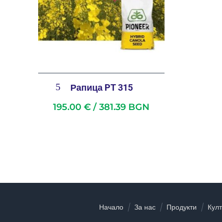
Рапица PT 315
195.00
€
/ 381.39 BGN
Начало
За нас
Продукти
Кул