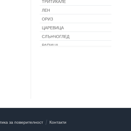
ТРИТИКАЛЕ
ЛЕН
ОРИЗ
ЦАРЕВИЦА
СЛЪНЧОГЛЕД
РАПИЦА
ФАСУЛ
ГРАХ
СОЯ
НАХУТ
ЗАХАРНО ЦВЕКЛО
ЧЕРВЕНО ЦВЕКЛО
ТЮТЮН
ЛЮЦЕРНА
тика за поверителност
Контакти
МЛАДА ЛЮЦЕРНА