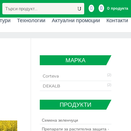
Търсене
за:

0 продукта
тури
Технологии
Актуални промоции
Контакти
МАРКА
(2)
Corteva
(2)
DEKALB
ПРОДУКТИ
Семена зеленчуци
Препарати за растителна защита -