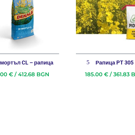
мортъл CL – рапица
Рапица PT 305
1.00
€
/ 412.68 BGN
185.00
€
/ 361.83