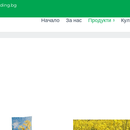
ading.bg
Начало
За нас
Продукти
Кул