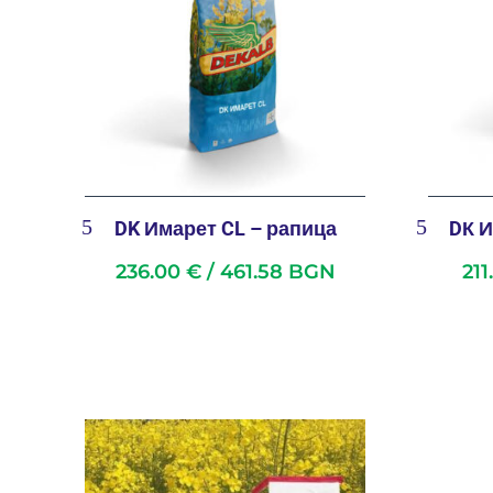
DK Имарет CL – рапица
DК И
236.00
€
/ 461.58 BGN
21