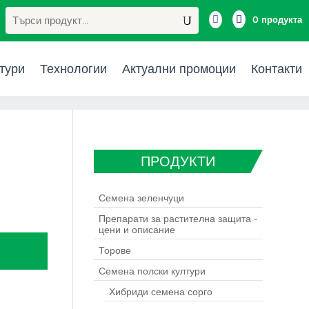
Търсене
за:

0 продукта
тури
Технологии
Актуални промоции
Контакти
ПРОДУКТИ
Семена зеленчуци
Препарати за растителна защита -
цени и описание
Торове
Семена полски култури
Хибриди семена сорго