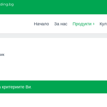
ading.bg
Начало
За нас
Продукти
Кул
мик
 критериите Ви.