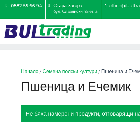
Стара Загора
office@bultr
0882 55 66 94
бул. Славянски 45 ет. 3
Начало
/
Семена полски култури
/ Пшеница и Ече
Пшеница и Ечемик
Не бяха намерени продукти, отговарящи на