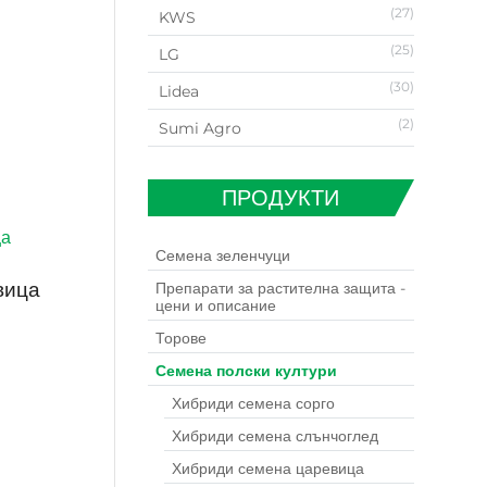
(27)
KWS
(25)
LG
(30)
Lidea
(2)
Sumi Agro
ПРОДУКТИ
Семена зеленчуци
вица
Препарати за растителна защита -
цени и описание
Торове
Семена полски култури
Хибриди семена сорго
Хибриди семена слънчоглед
Хибриди семена царевица