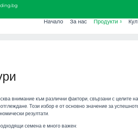
ading.bg
Начало
За нас
Продукти
Кул
ури
исква внимание към различни фактори, свързани с целите н
отглеждане. Този избор е от основно значение за успешнот
кномически резултати.
 подходящи семена е много важен: