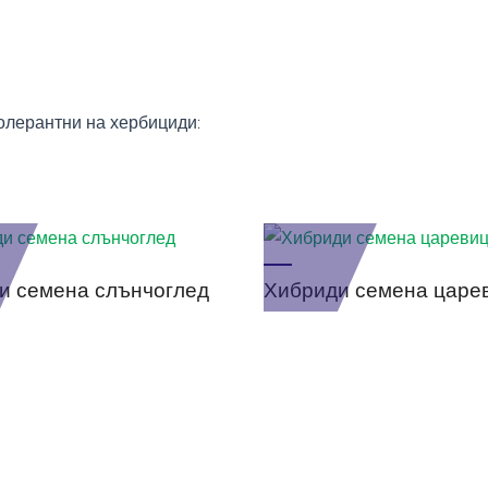
олерантни на хербициди:
и семена слънчоглед
Хибриди семена царе