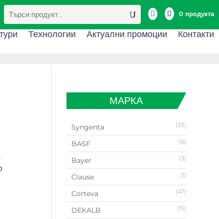
Търсене
за:

0 продукта
тури
Технологии
Актуални промоции
Контакти
МАРКА
(33)
Syngenta
(6)
BASF
а
(3)
Bayer
о
(1)
Clause
(47)
Corteva
(15)
DEKALB