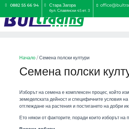
Стара Загора
office@bultr
0882 55 66 94
бул. Славянски 45 ет. 3
Начало
/ Семена полски култури
Семена полски култ
Изборът на семена е комплексен процес, който из
земеделската дейност и специфичните условия на 
отглеждане на растения и постигането на добри и
Ето някои от факторите, поради които изборът на